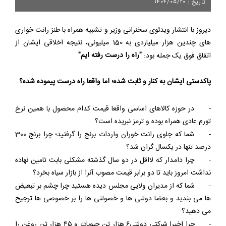
۱۴۰۴/۰۵/۲۰
تاریخ :
دیروز با انتشار ویدئوی سخنرانی وزیر و تشبیه همراه با طنز رانت خواری
های چندین هزار میلیاردی به 150 میلیونی، نتیجه اخلاقی ایشان از
"راه را درست رفته ایم"
اتفاق فوق یک جمله بود:
پاکدستی ایشان به کنار و ثابت شده؛ اما واقعا راه درست پیموده شده؟
-
در حوزه کالاهای اساسی واقعا قیمت کدام محصول با همین نرخ
تورم عادی همراه بوده و ترمز نبریده است؟
-
شما که جلوی رانت خوران واردات برنج را گرفتید؛ چرا برنج 300
درصد تنها در یکسال گران شد؟
-
چرا دامدار که لااقل در دو سال گذشته مشکلی بابت تامین نهاده
نداشت امروز باید تا دو برابر قیمت مصوب آنرا از بازار سیاه بخرد؟
-
شما که از مدیران ولایی مجلس دیده هستید چرا چشم بر تبعیض
ها می بندید و بعضا دولتی ها و خصولتی ها را بر خصوصی ها ترجیح
می دهید؟
-
چرا اخیرا شرکتی دولتی۶ هزار تن حبوبات و ۴۵ هزار تن روغن را