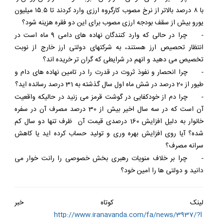
با ۸ درصد بالاتر از نرخ مصوب کارگروه ارزی وارد کردند تا ۱۵.۵ میلیون
یورو بیش از سقف بودجه ارزی مصوب برای این دو فقره هزینه شود؟
-
چرا در حالی که وارد کنندگان نهاده های دامی 9 ماه است در
انتظار تحصیص ارز هستند، به شرکتهای دولتی ارز خارج از نوبت
تخصیص می دهید و انهم در شرایطی که گران تر خریده اند؟
-
چرا انحصار و نفوذ ثروت در قدرت را در تامین نهاده های دام و
طیور از 20 درصد در شش ماه اول سال گذشته به 31 درصد رسانده اید؟
-
چرا دم از خودکفایی در گوشت قرمز می زنید در حالیکه واقعیت
آن است که در سه سال اخیر بیش از 30 درصد مصرف آن در سفره
خانوار به دلیل افزایش 160 درصدی قیمت آن ظرف تنها دو سال کم
شده؟ آیا روی افزایش بهره وری و تولید حساب کرده اید یا کاهش
سرانه مصرف؟
-
چرا بر خلاف منویات رهبری بخش خصوصی را رانت خوار می
دانید و دولتی ها را امین خود؟
لینک کوتاه خبر
http://www.iranavanda.com/fa/news/3937/?l