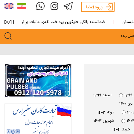
ورود اعضا
تان
ضمانتنامه بانکی جایگزین پرداخت نقدی مالیات بر ارزش افزوده دان
ش زنده
1
اسفند 1399
دی 1400
مرداد 1402
شهريور 1403
خرداد 1404