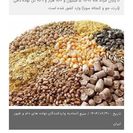
تا پایان مرداد ماه 1404؛ 5 میلیون و 860 هزار و 849 تن نهاده دامی
(ذرت، جو و کنجاله سویا) وارد کشور شده است
۱۴۰۴/۰۶/۳۰
اتحادیه واردکنندگان نهاده های دام و طیور
تاریخ :
/ منبع:
ایران