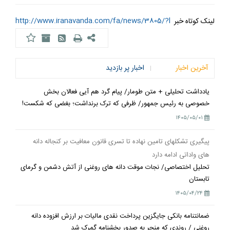
http://www.iranavanda.com/fa/news/3805/?l
لینک کوتاه خبر
آخرین اخبار
اخبار پر بازدید
یادداشت تحلیلی + متن طومار/ پیام گرد هم آیی فعالان بخش
خصوصی به رئیس جمهور/ ظرفی که ترک برنداشت؛ بغضی که شکست!
۱۴۰۵/۰۵/۰۱
پیگیری تشکلهای تامین نهاده تا تسری قانون معافیت بر کنجاله دانه
های واداتی ادامه دارد
تحلیل اختصاصی/ نجات موقت دانه های روغنی از آتش دشمن و گرمای
تابستان
۱۴۰۵/۰۴/۲۴
ضمانتنامه بانکی جایگزین پرداخت نقدی مالیات بر ارزش افزوده دانه
روغنی / روندی که منجر به صدور بخشنامه گمرک شد