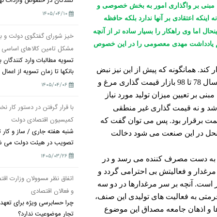
کنندگان در خصوص واردات نهاد
م مبنی بر واگذاری امور به بخش خصوصی و
۱۴۰۵/۰۴/۱۰
ه اینکه اعتقادی بر آنها ندارد بلکه حافظه
ال اما وی راهکار را بسیار ساده تر از آنچه
خیز شورای گفتگوی دولت و
ا هم یادداشت مهدی معصومی را در این خصوص
مشکل تامین کالاهای اساسی
تسویه مطالبات وارد کنندگان
ند. همانگونه که پیش از این نیز نبض
بانکها تا زمان تسویه از اعمال
یازار مرغ و تخم مرغ در اختیار بخش خصوصی بود؛ بطوریکه از سال 78 تا 98 بازار قیمت گذاری مرغ و
۱۴۰۵/۰۴/۰۶
مبنی بر تعیین میزان تولید مورد نیاز
با قرار گرفتن در دستور کار
د و نه قیمت گذاری غیر منطقی
کمیسیون اقتصادی دولت
مت برقرار بود. پس می توان گفت که
شنبه هفته جاری / ساز و کار ت
ینحل در این صنعت می شود دخالت
تصویب در هیئت دولت می ش
۱۴۰۵/۰۳/۲۶
ار به دست مصرف کننده می رسد و در
ه مرغدار و فعالیتش بی احترامی گردد و
اتفاق نظر مسوولان وزارت اقتص
ر است. آنچه بر سر مرغدارها در دو سه
و فعالان اقتصادی
حرمتی به فعالیت های تولیدی این صنف،
ها و اذهان جامعه مصداق این موضوع
تجار موضوعیت ندارد؟