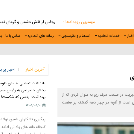
مهمترین رویدادها :
تحلیل اختصاصی/ نجات موقت دانه های روغنی از آتش دشمن و گرمای تابستان
اخبار
خدمات اتحادیه
استعلام و نظرسنجی
رسانه های اتحادیه
تماس با ما
پخ
آخرین اخبار
اخبار پر ب
ی
یادداشت تحلیلی + متن طومار/
بخش خصوصی به رئیس جمهور
ریت در صنعت مرغداری به عنوان فردی که از
برنداشت؛ بغضی که شکست!
یی است از آنچه در چهار دهه گذشته بر صنعت
۱۴۰۵/۰۵/۰۱
پیگیری تشکلهای تامین نهاده 
کنجاله دانه های واداتی ادامه د