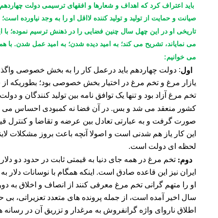
باید اعتراف کرد که اهداف و شعارها و افقهای ترسیمی دولت چهارده
صیانت و حمایت از تولید و تولید کننده لااقل او را به وجد نیاورده است؛ ن
تاریخی او در این چهل سال چنین فضایی را در ذهنش ترسیم نموده؛ با اینح
می نمایاند، تشریح می کند؛ به امید دیده شدن؛ به امید عمل شدن. ب
می خوانیم:
:
دولت چهاردهم باید درعمل کار را به بخش خصوصی واگذار ک
اول
تخم مرغ آزاد بود و تنها یک توافق نامه بین تولید کنندگان و دولت 
کشور منعقد می شد و بس. در آن فضا نه کمبودی احساس می ش
صورت گرفت و به عبارتی تعادل بین عرضه و تقاضا و کنترل قی
این کار یاز هم شدنی است و اصولا آنچه باعث بروز مشکلات لا
لحظه ای دولت است.
تخم مرغ در همه جای دنیا به قیمتی ثابت در حدود دو دل
دوم:
ایران نیز این قاعده صادق است. اینکه همگام با نوسانات دلار ب
او را متهم گرانی تخم مرغ معرفی کنند از انصاف و اخلاق به دو
سال اخیر آمده است، از جمله پرونده های متعدد تعزیراتی، بی 
اطلاق ناروای واژه گرانفروش به مرغدار و تزریق آن در رسانه 