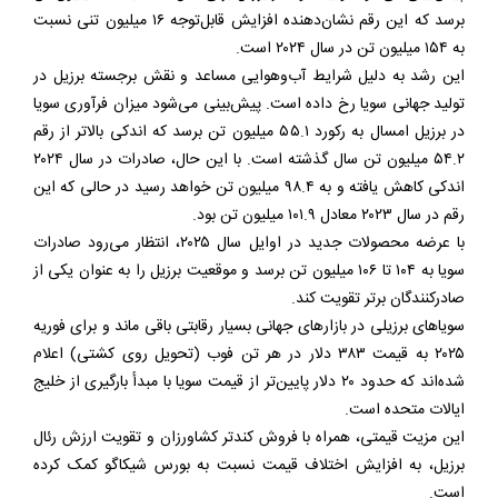
برسد که این رقم نشان‌دهنده افزایش قابل‌توجه ۱۶ میلیون تنی نسبت
به ۱۵۴ میلیون تن در سال ۲۰۲۴ است.
این رشد به دلیل شرایط آب‌وهوایی مساعد و نقش برجسته برزیل در
تولید جهانی سویا رخ داده است. پیش‌بینی می‌شود میزان فرآوری سویا
در برزیل امسال به رکورد ۵۵.۱ میلیون تن برسد که اندکی بالاتر از رقم
۵۴.۲ میلیون تن سال گذشته است. با این حال، صادرات در سال ۲۰۲۴
اندکی کاهش یافته و به ۹۸.۴ میلیون تن خواهد رسید در حالی که این
رقم در سال ۲۰۲۳ معادل ۱۰۱.۹ میلیون تن بود.
با عرضه محصولات جدید در اوایل سال ۲۰۲۵، انتظار می‌رود صادرات
سویا به ۱۰۴ تا ۱۰۶ میلیون تن برسد و موقعیت برزیل را به عنوان یکی از
صادرکنندگان برتر تقویت کند.
سویاهای برزیلی در بازارهای جهانی بسیار رقابتی باقی ماند و برای فوریه
۲۰۲۵ به قیمت ۳۸۳ دلار در هر تن فوب (تحویل روی کشتی) اعلام
شده‌اند که حدود ۲۰ دلار پایین‌تر از قیمت سويا با مبدأ بارگيرى از خلیج
ایالات متحده است.
این مزیت قیمتی، همراه با فروش کندتر کشاورزان و تقویت ارزش رئال
برزیل، به افزایش اختلاف قيمت نسبت به بورس شيكاگو کمک کرده
است.