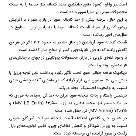
است.در واقع، کمبود منابع جایگزین مانند کنجاله کلزا تقاضا را به سمت
محصولات مبتنی بر سویا سوق داده است.
با این حال، عرضه بیش از حد كنجاله سويا در بازار، همراه با افزایش
روغن كشى از سویا، قیمت کنجاله سويا را به پایین‌ترین سطوح در
سال‌های اخیر رسانده است.
قیمت کنجاله سویا آرژانتین دو حال حاضر به حدود ۳۱۴ دلار در هر تن
کاهش یافته که به طور قابل‌توجهی کمتر از سطح سال گذشته است.
با وجود فضای نزولی در بازار، محصولات پروتئینى در جهان با چالش‌های
فزاینده‌ای روبه‌رو است.
دینامیک عرضه جهانی سویا تحت تأثیر ركورد برداشت قابل توجه برزیل با
پیش‌بینی ۱۷۰ میلیون تنى قرار گرفته که در ماه‌های آینده چالشی جدی
نسبت به وضعيت لجستیک ایجاد می‌کند.
درهمين راستا، واردات كنجاله سويا ایران به حداقل رسيده، به طوری که
در ماه دسامبر تنها محموله‌هایی به وزن ۶۳,۵۰۰ (MV LB Earth) و
۷۴,۰۳۵ (MV Amani) تن حمل شده است.
در همین حال، کاهش اختلاف قيمت كنجاله سويا در آمریکای جنوبی
نسبت به بورس شيكاگو و کاهش تقاضای چین، تغيير اولویت‌های بازار
رقابت را بطور فزاينده اى برجسته كرده است.