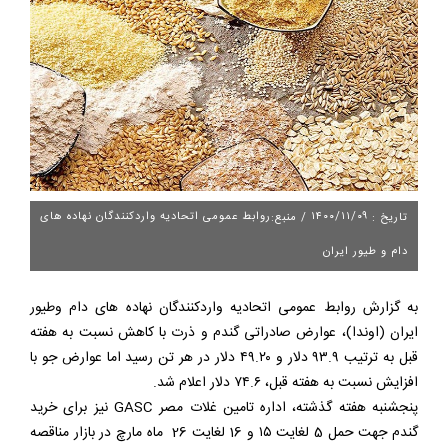
۱۴۰۰/۱۱/۰۹
روابط عمومی اتحادیه واردکنندگان نهاده های
تاریخ :
/ منبع:
دام و طیور ایران
به گزارش روابط عمومی اتحادیه واردکنندگان نهاده های دام وطیور
ایران (اوندا)، عوارض صادراتی گندم و ذرت با كاهش نسبت به هفته
قبل به ترتيب ٩٣.٩ دلار و ٤٩.٢٠ دلار در هر تن رسيد اما عوارض جو با
افزايش نسبت به هفته قبل، ٧٤.٦ دلار اعلام شد.
پنجشنبه هفته گذشته، اداره تامين غلات مصر GASC نیز برای خريد
گندم جهت حمل 5 لغایت ١٥ و 16 لغایت 26 ماه مارچ در بازار مناقصه