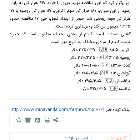
ای برگزار کرد كه اين مناقصه نهايتا ديروز با خريد ٤٢٠ هزار تن به پايان
رسيد.از اين ميزان، ١٨٠ هزار تن سهم اكراين، ١٢٠ هزار تن روسيه و ١٢٠
هزار تن سهم رومانى شد. مصر از ابتداء فصل، طى ١٧ مناقصه حدود
٤.٢٤٥ ميليون تن گندم خريدارى كرده است.
گفتنی است ؛ قیمت گندم از مبادی مختلف متفاوت است که حدود
قيمت گندم از مبادی مختلف به شرح ذیل است؛
اكراين ١١.٥٪؜ 🇺🇦 - ٣٢٥/٣٣٠ دلار
روسيه ١٢.٥٪؜ 🇷🇺 - ٣٣٠/٣٣٥ دلار
كانادا ١٣.٥٪؜ 🇨🇦 - ٤٠٠/٤٠٥ دلار
آرژانتين ١٢٪؜ 🇦🇷- ٢٨٥/٢٩٥ دلار
قزاقستان 🇰🇿 - ٢٩٥/٣٠٥ دلار
فرانسه 🇫🇷- ٣٢٠/٣٢٥ دلار
http://www.iranavanda.com/fa/news/2518/?l
لینک کوتاه خبر
آخرین اخبار
اخبار پر بازدید